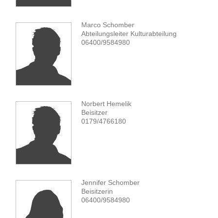
Marco Schomber
Abteilungsleiter Kulturabteilung
06400/9584980
Norbert Hemelik
Beisitzer
0179/4766180
Jennifer Schomber
Beisitzerin
06400/9584980